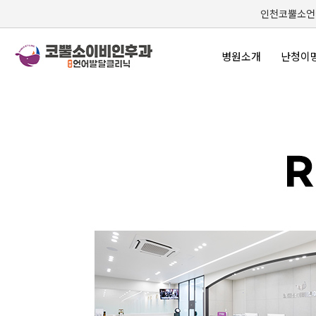
인천코뿔소언어
병원소개
난청이