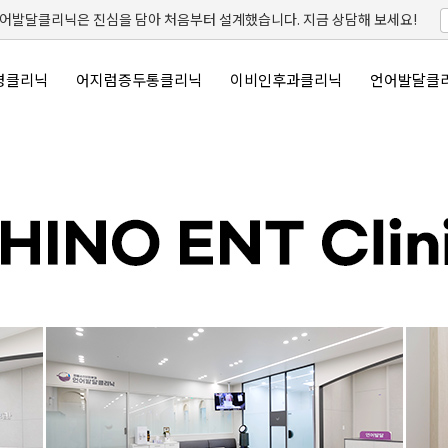
발달클리닉은 진심을 담아 처음부터 설계했습니다. 지금 상담해 보세요!
명클리닉
어지럼증두통클리닉
이비인후과클리닉
언어발달클