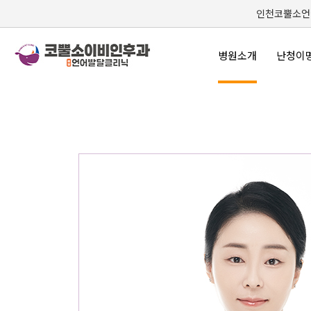
인천코뿔소언어
병원소개
난청이